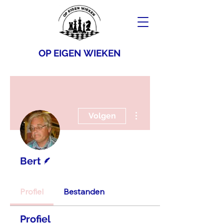
OP EIGEN WIEKEN
Meer acties
Volgen
Schrijver
Bert
Profiel
Bestanden
Profiel