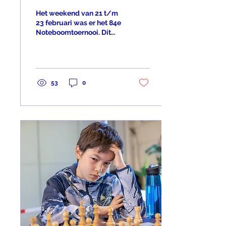
Noteboomtoernooi
Het weekend van 21 t/m
23 februari was er het 84e
Noteboomtoernooi. Dit
mooie toernooi wordt elk
jaar georganiseerd door
LSG. Dankzij de...
53
0