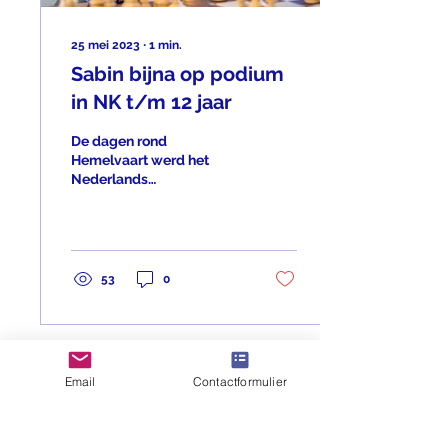
25 mei 2023
∙
1
min.
Sabin bijna op podium
in NK t/m 12 jaar
De dagen rond
Hemelvaart werd het
Nederlands
kampioenschap voor
spelers tot en met 12 jaar
gespeeld in Rijswijk.
Sabin had zich hiervoor...
53
0
Email
Contactformulier