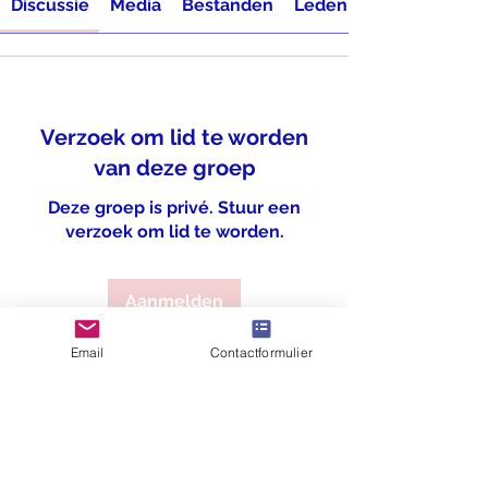
Discussie
Media
Bestanden
Leden
Verzoek om lid te worden
van deze groep
Deze groep is privé. Stuur een
verzoek om lid te worden.
Aanmelden
Email
Contactformulier
Over
Welkom bij de groep! Je kunt
contact leggen met andere leden
...