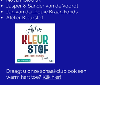
Jasper & Sander van de Voordt
Jan van der Pouw Kraan Fonds
Atelier Kleurstof
​​Draagt u onze schaakclub ook een
warm hart toe?
Klik hier!