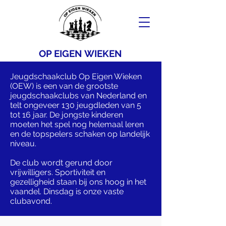
OP EIGEN WIEKEN
Jeugdschaakclub Op Eigen Wieken
(OEW) is een van de grootste
jeugdschaakclubs van Nederland en
telt ongeveer 130 jeugdleden van 5
tot 16 jaar. De jongste kinderen
moeten het spel nog helemaal leren
en de topspelers schaken op landelijk
niveau.
De club wordt gerund door
vrijwilligers. Sportiviteit en
gezelligheid staan bij ons hoog in het
vaandel. Dinsdag is onze vaste
clubavond.