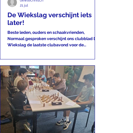
oewtechnisch
21 jul
De Wiekslag verschijnt iets
later!
Beste leden, ouders en schaakvrienden,
Normaal gesproken verschijnt ons clubblad De
Wiekslag de laatste clubavond voor de
zomerstop, maar deze editie loopt helaas iets
vertraging op. Achter de schermen wordt hard
gewerkt om er weer een leuke en informatieve
uitgave van te maken. In de komende editie kun
je onder andere rekenen op een terugblik op
recente activiteiten en toernooien, bijzondere
prestaties van onze jeugdspelers, foto's,
clubnieuws en natuurlijk een vooruitblik o