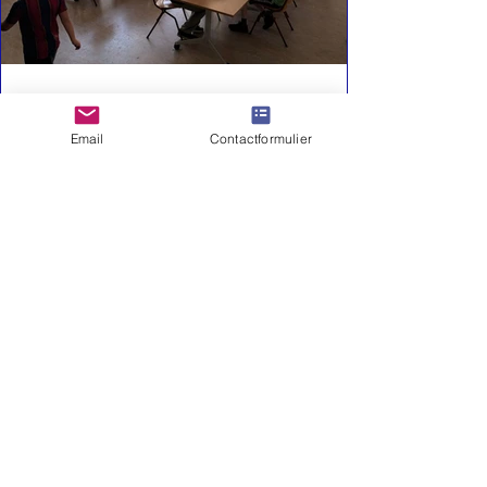
Alisha
27 mei
Email
Contactformulier
IJsjes tijdens de schaakles?!
Zoals jullie allemaal wel doorhebben is het deze
dagen heel erg heet. Op school kan er een
tropenrooster worden ingevoerd, maar dit is op
de schaakclub erg onhandig. Met alle
vrijwilligers hebben we dan ook goed
nagedacht over hoe dit probleem aangepakt
moet worden. Uiteindelijk bleek de oplossing
Oudere nieuwsberichten
simpel: een aantal alternatieve spelvormen en...
ijsjes!
Contact