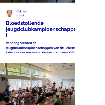
Walther
31 mei
Bloedstollende
jeugdclubkampioenschappen
!
Vandaag werden de
jeugdclubkampioenschappen van de Leidse
Schaakbond gespeeld. En natuurlijk was OEW
erbij. Bij de C waren er maar twee teams: OEW,
met Abel, Jens, Oliwier en Timo, en LSG. Dus
speelden de teams twee jeer tegen elkaar. Twee
teams is voldoende voor een bloedstollende
strijd. De eerste ronde eindigde in 2-2. En dus
moest de tweede ronde de beslissing brengen.
Helaas kwamen we met 2-1 achter. Abel had een
eindspel waarin hij beter stond, al was het nog
niet eenvo