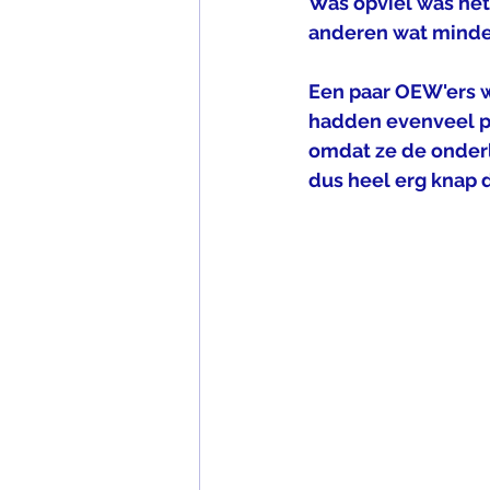
Was opviel was he
anderen wat minder
Een paar OEW'ers w
hadden evenveel pu
omdat ze de onderli
dus heel erg knap d