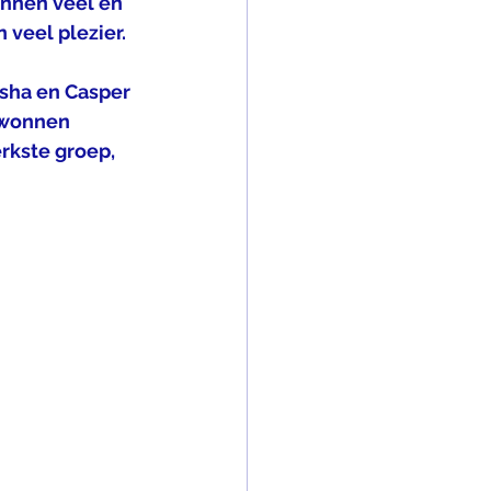
nnen veel en 
veel plezier. 
asha en Casper 
ewonnen 
rkste groep, 