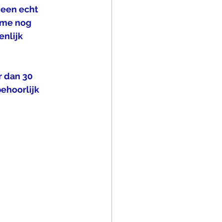
 een echt 
ame nog 
nlijk 
r dan 30 
ehoorlijk 