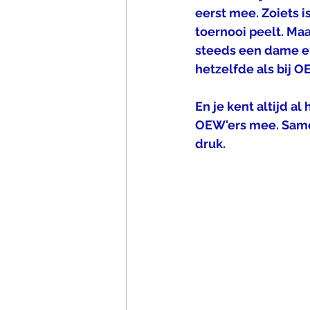
eerst mee. Zoiets i
toernooi peelt. Maa
steeds een dame en
hetzelfde als bij O
En je kent altijd a
OEW'ers mee. Samen
druk. 