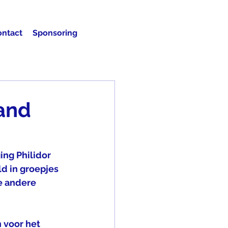
ontact
Sponsoring
rand
ng Philidor 
d in groepjes 
e andere 
 voor het 