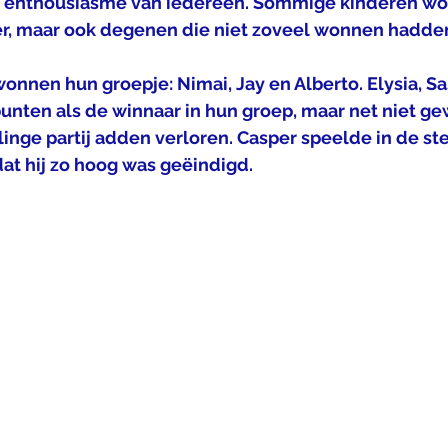
t enthousiasme van iedereen. Sommige kinderen wo
, maar ook degenen die niet zoveel wonnen hadden 
onnen hun groepje: Nimai, Jay en Alberto. Elysia, S
nten als de winnaar in hun groep, maar net niet g
nge partij adden verloren. Casper speelde in de ste
at hij zo hoog was geëindigd. 