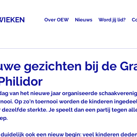
WIEKEN
Over OEW
Nieuws
Word jij lid?
C
uwe gezichten bij de G
Philidor
dag van het nieuwe jaar organiseerde schaakverenigi
rnooi. Op zo'n toernooi worden de kinderen ingedeel
dezelfde sterkte. Je speelt dan een partij tegen all
ep. 
 duidelijk ook een nieuw begin: veel kinderen deden