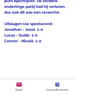
punt bijschrijven. De eerdere 
onderlinge partij had hij verloren, 
dus ook dit was een revanche.
Uitslagen 11e speelavond :
Jonathan - Joost  1-0
Lucas - Guido  1-0
Connor - Nicolò. 1-0
Email
Contactformulier
Stand :
1. Akil  7,5 uit 9 (83,3%)