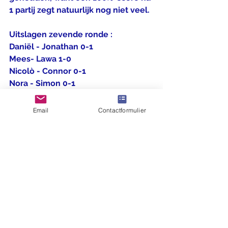
1 partij zegt natuurlijk nog niet veel.
Uitslagen zevende ronde :
Daniël - Jonathan 0-1
Mees- Lawa 1-0
Nicolò - Connor 0-1
Nora - Simon 0-1
Jacob - Lucas 1-0
Anton - Dhruv 0-1
Email
Contactformulier
Guido - Martino 0-1
Tex - Casper 0-1
Stand :
1. Jonathan 6 uit 7 (85,7%)
2. Connor en Jacob 5,5 uit 7 (78,6%)
4. Simon 4,5 uit 6 (75%)
5. Martino 5 uit 7 (71,4%)
6. Joris 3 uit 5 (60%)