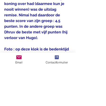
koning over had (daarmee kun je 
nooit winnen) was de uitslag 
remise. Nimai had daardoor de 
beste score van zijn groep : 4,5 
punten. In de andere groep was 
Dhruv de beste met vijf punten (hij 
verloor van Hugo).
Foto : op deze klok is de bedenktijd 
twintig minuten, maar wij speelden 
met een tempo van vijf minuten per 
Email
Contactformulier
persoon, zonder increment.