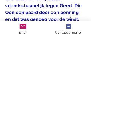
vriendschappelijk tegen Geert. Die 
won een paard door een penning 
en dat was genoeg voor de winst.
Email
Contactformulier
Uitslagen vierde speelavond :
Sabin - Maxim 0,5-0,5
Aren - Dhruv 1-0