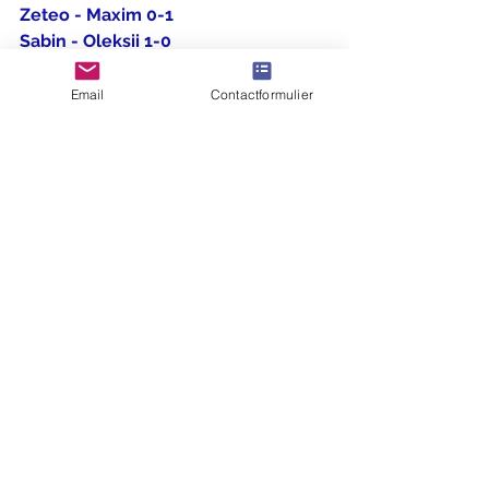
Zeteo - Maxim 0-1
Sabin - Oleksii 1-0
Jonathan - Dhruv 1-0
Jacob - Lev 1-0
Email
Contactformulier
Cederick - Casper 0-1
Anton - Martino 1-0
Nora - Nicolò 1-0
Lucas - Lawa 1-0
Stand :
1. Jacob 5,5 uit 6 (91,7%)
2. Jonathan, Sabin 4 uit 5 (80%)
4. Lawa 3 uit 5 (60%)
5. Casper, Nicolò, Zeteo 3 uit 6 (50%)
8. Lev, Maxim, Nora 2 uit 4 (50%)
11. Oleksii 2,5 uit 6 (41,7%)
12. Lucas 2 uit 5 (40%)
13. Martino 2 uit 6 (33,3%)
14. Anton 1 uit 4 (25%)