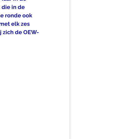
die in de 
te ronde ook 
met elk zes
j zich de OEW-