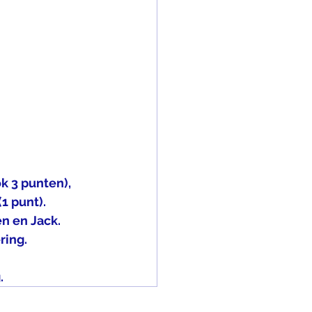
k 3 punten),
1 punt).
n en Jack. 
ng.    
. 