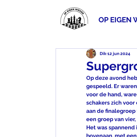
OP EIGEN 
Dik
12 jun 2024
Supergro
Op deze avond hebb
gespeeld. Er waren
voor de hand, ware
schakers zich voor 
aan de finalegroep 
een groep van vier
Het was spannend i
bovenaan, met een s