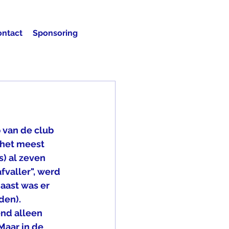
ontact
Sponsoring
an de club    
 het meest 
s) al zeven
fvaller", werd 
aast was er 
den).
nd alleen 
Maar in de 