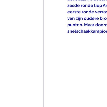
zesde ronde liep Ar
eerste ronde verra
van zijn oudere br
punten. Maar doord
snelschaakkampioen