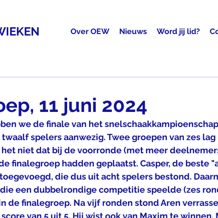
WIEKEN
Over OEW
Nieuws
Word jij lid?
C
ep, 11 juni 2024
en we de finale van het snelschaakkampioenschap v
 twaalf spelers aanwezig. Twee groepen van zes lag
 het niet dat bij de voorronde (met meer deelnemer
de finalegroep hadden geplaatst. Casper, de beste "a
toegevoegd, die dus uit acht spelers bestond. Daarn
, die een dubbelrondige competitie speelde (zes ron
n de finalegroep. Na vijf ronden stond Aren verrasse
core van 5 uit 5. Hij wist ook van Maxim te winnen. 