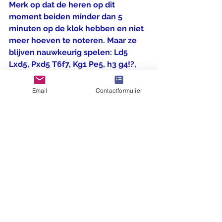
Merk op dat de heren op dit 
moment beiden minder dan 5 
minuten op de klok hebben en niet 
meer hoeven te noteren. Maar ze 
blijven nauwkeurig spelen: Ld5 
Lxd5, Pxd5 T6f7, Kg1 Pe5, h3 g4!?, 
hxg4 Pxg4, f3 en hier bood Ilja 
remise aan, wat door Aren werd 
Email
Contactformulier
afgeslagen.