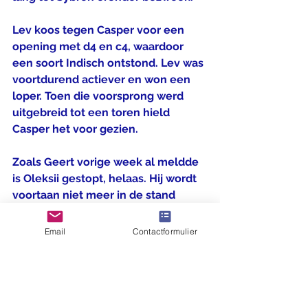
Lev koos tegen Casper voor een 
opening met d4 en c4, waardoor 
een soort Indisch ontstond. Lev was 
voortdurend actiever en won een 
loper. Toen die voorsprong werd 
uitgebreid tot een toren hield 
Casper het voor gezien.
Zoals Geert vorige week al meldde 
is Oleksii gestopt, helaas. Hij wordt 
voortaan niet meer in de stand 
opgenomen (zijn score was 1,5 uit 
3), maar de tegen hem gespeelde 
Email
Contactformulier
partijen blijven wel meetellen.