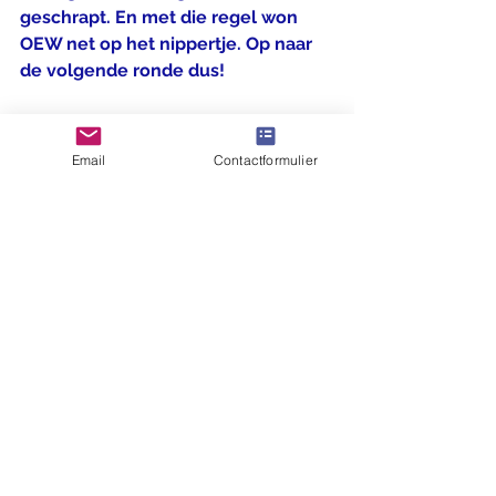
geschrapt. En met die regel won  
OEW net op het nippertje. Op naar 
de volgende ronde dus!
Email
Contactformulier
Uitslag:
Sabin - Jona 1-1
Maxim - Ronald 1½-½
Zeteo - Jaden 1-1
Lev - Evan ½-1½