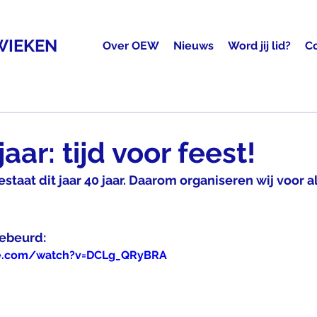
WIEKEN
Over OEW
Nieuws
Word jij lid?
C
ar: tijd voor feest!
taat dit jaar 40 jaar. Daarom organiseren wij voor a
gebeurd:
be.com/watch?v=DCLg_QRyBRA