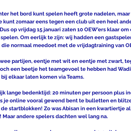
hter het bord kunt spelen heeft grote nadelen, maar
je kunt zomaar eens tegen een club uit een heel ande
us op vrijdag 15 januari zaten 10 OEW'ers klaar om 
spelen. Om eerlijk te zijn: wij hadden een gastspele
n, die normaal meedoet met de vrijdagtraining van 
wee partijen, eentje met wit en eentje met zwart, t
toch een beetje het teamgevoel te hebben had Wadi
 bij elkaar laten komen via Teams.
ijk lange bedenktijd: 20 minuten per persoon plus i
ls je online vooral gewend bent te bulletten en blitze
 de startblokken! Zo was Abisan in een kwartiertje al
en! Maar andere spelers dachten wel lang na.