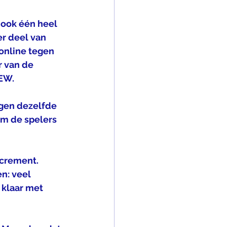
 ook één heel 
r deel van 
online tegen 
r van de 
OEW.
egen dezelfde 
m de spelers 
ncrement. 
n: veel 
 klaar met 