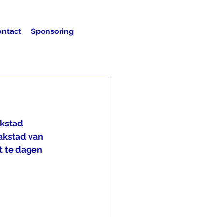
ontact
Sponsoring
kstad 
akstad van 
t te dagen 