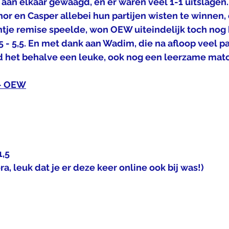
 aan elkaar gewaagd, en er waren veel 1-1 uitslagen
or en Casper allebei hun partijen wisten te winnen,
tje remise speelde, won OEW uiteindelijk toch nog 
5 - 5,5. En met dank aan Wadim, die na afloop veel pa
 het behalve een leuke, ook nog een leerzame matc
 - OEW
1,5
ra, leuk dat je er deze keer online ook bij was!)