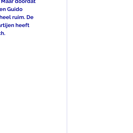
. Maar doordat 
 en Guido 
heel ruim. De 
rtijen heeft 
h.