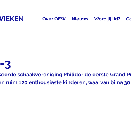
WIEKEN
Over OEW
Nieuws
Word jij lid?
C
-3
seerde schaakvereniging Philidor de eerste Grand Pr
ren ruim 120 enthousiaste kinderen, waarvan bijna 30