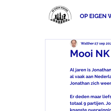
OP EIGEN 
Walther
27 sep 20
Mooi NK
Al jaren is Jonathan
al vaak aan Neder
Jonathan zich weer
Er deden maar lief
totaal 9 partijen. 
knapste overwinnin