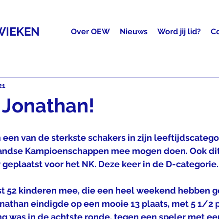
WIEKEN
Over OEW
Nieuws
Word jij lid?
C
21
 Jonathan!
 een van de sterkste schakers in zijn leeftijdscategor
landse Kampioenschappen mee mogen doen. Ook dit 
 geplaatst voor het NK. Deze keer in de D-categorie.
st 52 kinderen mee, die een heel weekend hebben ge
Jonathan eindigde op een mooie 13 plaats, met 5 1/2 p
g was in de achtste ronde, tegen een speler met een