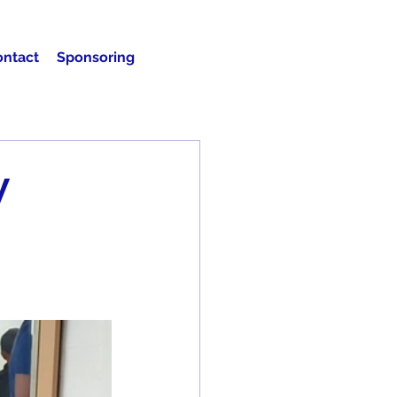
ontact
Sponsoring
W