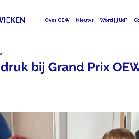
WIEKEN
Over OEW
Nieuws
Word jij lid?
C
25
 druk bij Grand Prix OE