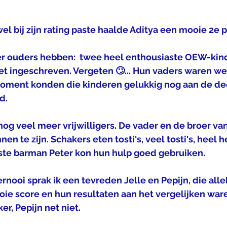
wel bij zijn rating paste haalde Aditya een mooie 2e p
er ouders hebben:  twee heel enthousiaste OEW-kin
t ingeschreven. Vergeten 🙄... Hun vaders waren wel v
moment konden die kinderen gelukkig nog aan de dee
. 
og veel meer vrijwilligers. De vader en de broer va
n te zijn. Schakers eten tosti's, veel tosti's, heel h
vaste barman Peter kon hun hulp goed gebruiken. 
nooi sprak ik een tevreden Jelle en Pepijn, die alle
ie score en hun resultaten aan het vergelijken ware
er, Pepijn net niet. 