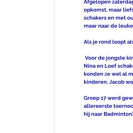
Afgelopen zaterdag
opkomst, maar liefs
schakers en met oud
maar naar de leuke
Als je rond loopt al
 Voor de jongste kinderen hebben we een opstapje-groep. Arya, Jacob, Cas, Anne, 
Nina en Loef schak
konden ze wel al m
kinderen. Jacob wo
Groep 17 werd gewon
allereerste toerno
hij naar Badminton)