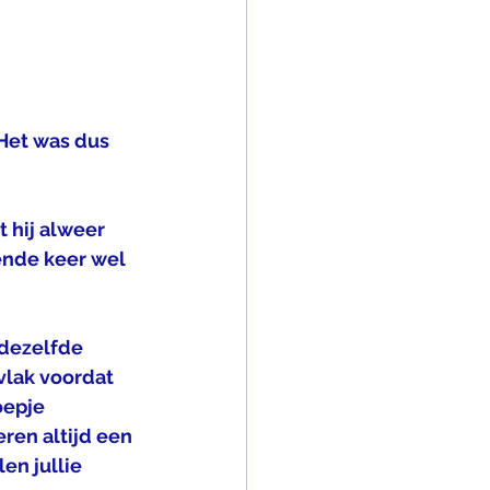
Het was dus 
 hij alweer 
gende keer wel 
 dezelfde 
vlak voordat 
oepje 
ren altijd een 
n jullie 