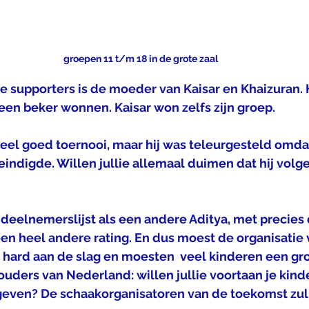
groepen 11 t/m 18 in de grote zaal
e supporters is de moeder van Kaisar en Khaizuran. 
 een beker wonnen. Kaisar won zelfs zijn groep.
el goed toernooi, maar hij was teleurgesteld omdat
p eindigde. Willen jullie allemaal duimen dat hij vol
 deelnemerslijst als een andere Aditya, met precies
n heel andere rating. En dus moest de organisatie 
 hard aan de slag en moesten  veel kinderen een gr
uders van Nederland: willen jullie voortaan je kinde
even? De schaakorganisatoren van de toekomst zulle