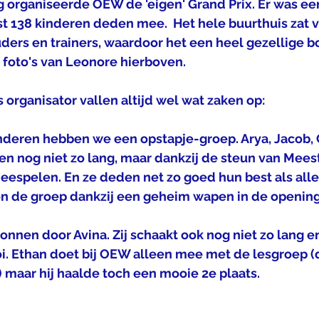
 organiseerde OEW de 'eigen' Grand Prix. Er was e
t 138 kinderen deden mee.  Het hele buurthuis zat v
ers en trainers, waardoor het een heel gezellige bo
 foto's van Leonore hierboven.
s organisator vallen altijd wel wat zaken op:
en nog niet zo lang, maar dankzij de steun van Mees
eespelen. En ze deden net zo goed hun best als alle
n de groep dankzij een geheim wapen in de opening 
nen door Avina. Zij schaakt ook nog niet zo lang en
oi. Ethan doet bij OEW alleen mee met de lesgroep 
 maar hij haalde toch een mooie 2e plaats. 