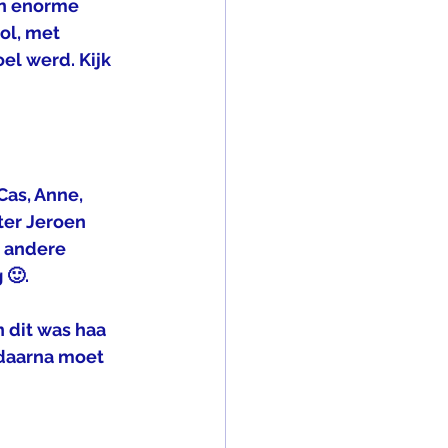
en enorme 
ol, met 
el werd. Kijk 
ter Jeroen 
 andere 
🙂. 
 dit was haa 
(daarna moet 