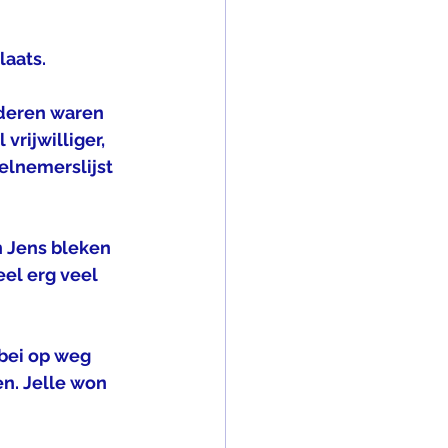
laats.
deren waren 
rijwilliger, 
lnemerslijst 
n Jens bleken 
eel erg veel 
bei op weg 
n. Jelle won 