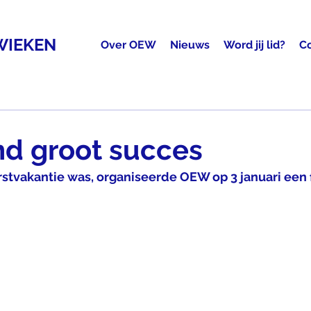
WIEKEN
Over OEW
Nieuws
Word jij lid?
C
nd groot succes
stvakantie was, organiseerde OEW op 3 januari een 