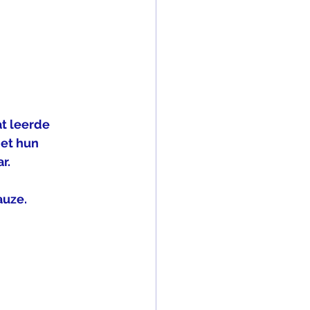
t leerde 
et hun 
r. 
auze.