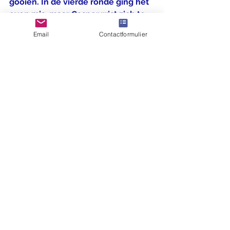
gooien. In de vierde ronde ging het 
even mis, maar Casper wist zich te 
herpakken en won in de zesde 
Email
Contactformulier
ronde zelfs van de uiteindelijke 
kampioen! Met 5,5 uit 7 is hij knap 
2e van Nederland geworden!
© 2025 Jeugdschaakclub Op Eigen Wieken ·
Alle rechten voorbehouden ·
Privacystatement