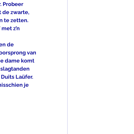
. Probeer 
 de zwarte, 
 te zetten. 
 met z’n 
en de 
oorsprong van 
(de dame komt 
 slagtanden 
Duits Laüfer. 
isschien je 