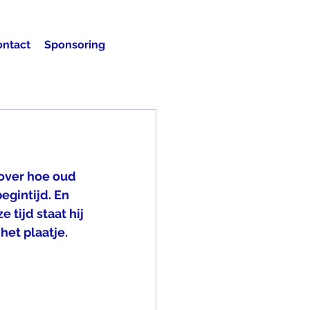
ontact
Sponsoring
over hoe oud 
gintijd. En 
 tijd staat hij 
het plaatje.