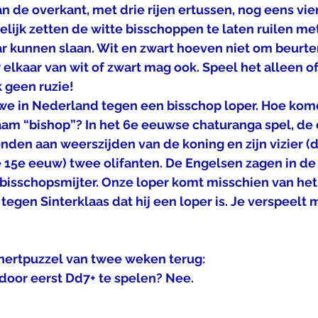
an de overkant, met drie rijen ertussen, nog eens vier
lijk zetten de witte bisschoppen te laten ruilen met
r kunnen slaan. Wit en zwart hoeven niet om beurten
elkaar van wit of zwart mag ook. Speel het alleen of
 geen ruzie!
e in Nederland tegen een bisschop loper. Hoe kom
am “bishop”? In het 6e eeuwse chaturanga spel, de 
onden aan weerszijden van de koning en zijn vizier 
de 15e eeuw) twee olifanten. De Engelsen zagen in de
bisschopsmijter. Onze loper komt misschien van het 
tegen Sinterklaas dat hij een loper is. Je verspeelt m
nertpuzzel van twee weken terug:
door eerst Dd7+ te spelen? Nee. 