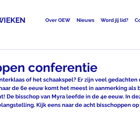
WIEKEN
Over OEW
Nieuws
Word jij lid?
C
ppen conferentie
nterklaas of het schaakspel? Er zijn veel gedachten 
 maar de 6e eeuw komt het meest in aanmerking als be
nt! De bisschop van Myra leefde in de 4e eeuw. In deze
langstelling. Kijk eens naar de acht bisschoppen op 