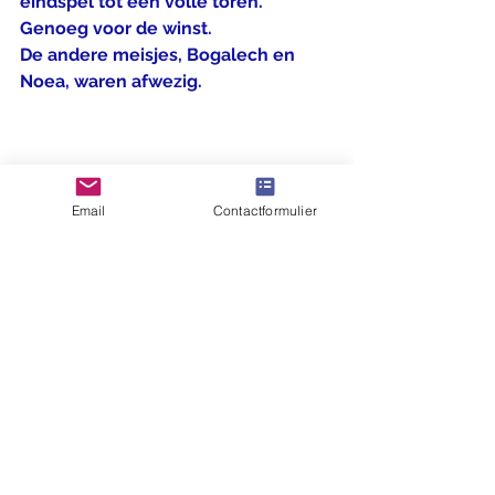
eindspel tot een volle toren. 
Genoeg voor de winst.
De andere meisjes, Bogalech en 
Noea, waren afwezig.
Email
Contactformulier
Uitslagen 9e ronde :
Jonathan - Daniël 0 - 1
Connor - Lawa 1 - 0
Joost - Nicolò 1 - 0
Simon - Lucas 1 - 0
Jacob - Akil 0 - 1