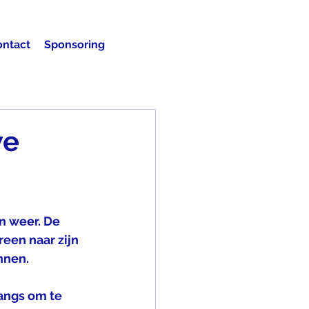
ontact
Sponsoring
we
n weer. De 
een naar zijn 
nnen.
angs om te 