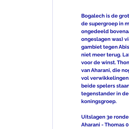
Bogalech is de gro
de supergroep in ma
ongedeeld bovenaan
ongeslagen was) vie
gambiet tegen Abis
niet meer terug. L
voor de winst. Tho
van Aharani, die no
vol verwikkelingen 
beide spelers staa
tegenstander in de
koningsgroep.
Uitslagen 3e ronde 
Aharani - Thomas 0 