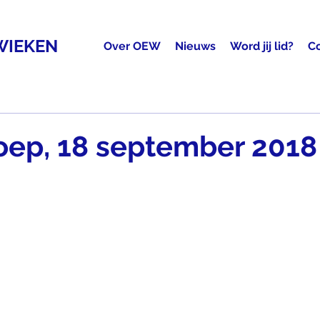
WIEKEN
Over OEW
Nieuws
Word jij lid?
C
oep, 18 september 2018