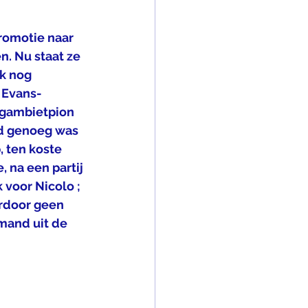
romotie naar 
n. Nu staat ze 
k nog 
e Evans-
 gambietpion 
ed genoeg was 
 ten koste 
 na een partij 
 voor Nicolo ; 
rdoor geen 
mand uit de 