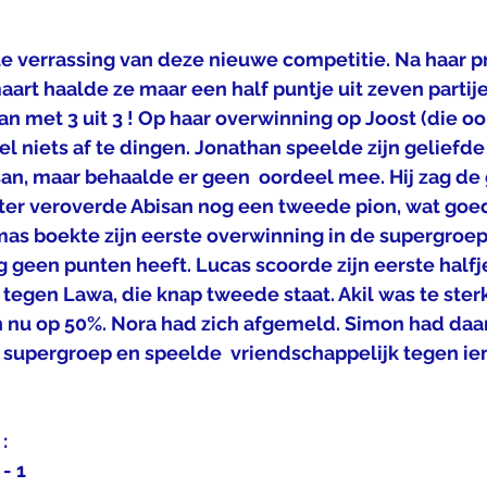
te verrassing van deze nieuwe competitie. Na haar p
art haalde ze maar een half puntje uit zeven partije
 met 3 uit 3 ! Op haar overwinning op Joost (die oo
l niets af te dingen. Jonathan speelde zijn geliefd
an, maar behaalde er geen  oordeel mee. Hij zag de
ater veroverde Abisan nog een tweede pion, wat go
mas boekte zijn eerste overwinning in de supergroep,
g geen punten heeft. Lucas scoorde zijn eerste halfje,
tegen Lawa, die knap tweede staat. Akil was te sterk
n nu op 50%. Nora had zich afgemeld. Simon had daa
 supergroep en speelde  vriendschappelijk tegen ie
:
- 1