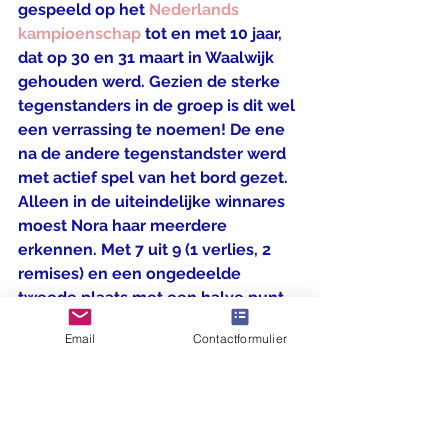
gespeeld op het 
Nederlands 
kampioenschap
 tot en met 10 jaar, 
dat op 30 en 31 maart in Waalwijk 
gehouden werd. Gezien de sterke 
tegenstanders in de groep is dit wel 
een verrassing te noemen! De ene 
na de andere tegenstandster werd 
met actief spel van het bord gezet. 
Alleen in de uiteindelijke winnares 
moest Nora haar meerdere 
erkennen. Met 7 uit 9 (1 verlies, 2 
remises) en een ongedeelde 
tweede plaats met een halve punt 
achterstand op de winnares super 
Email
Contactformulier
gedaan!
Voor Jonathan was dit NK een hele 
goede oefening. Hij is nog jong en 
kan qua leeftijd zelfs nog twee keer 